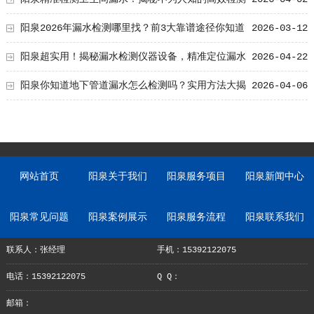
方法
阳泉2026年漏水检测哪里找？前3大靠谱途径你知道
2026-03-12
吗？
阳泉超实用！揭秘漏水检测仪器设备，精准定位漏水
2026-04-22
点的神奇利器！
阳泉你知道地下管道漏水怎么检测吗？实用方法大揭
2026-04-06
秘！
网站首页
阳泉关于我们
阳泉服务项目
阳泉新闻中心
阳泉常见问题
阳泉案例展示
阳泉服务流程
阳泉联系我们
联系人：张经理
手机：15392122075
电话：15392122075
Q Q：
邮箱：