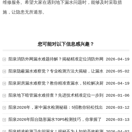
维修服务。希望大家在遇到地下漏水问题时，能够及时采取措
施，让隐患无所遁形。
您可能对以下信息感兴趣？
阳泉消防外网漏水难题待解？揭秘精准定位消防外网
2026-04-19
漏水的实用方法
阳泉隐蔽漏水难察觉？专业检测方法大揭秘，让漏水
2026-05-02
无所遁形！
阳泉厨房漏水难察觉？教你精准查漏水，轻松解决厨
2026-04-19
房隐患！
阳泉地下暗管漏水难排查？先进技术精准定位一步到
2026-01-06
位
阳泉2026年，家中漏水检测秘籍：5招教你轻松找出
2026-03-12
漏水点！
阳泉2026年阳台隐形漏水TOP5检测技巧，你掌握了
2026-03-13
吗？
阳泉精准检测卫生间漏水！揭秘不为人知的高效检测
2026-04-02