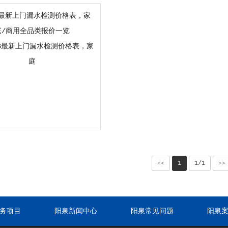
26最新上门漏水检测价格表，家
庭
<<
1
1/1
>>
务项目
阳泉新闻中心
阳泉常见问题
阳泉