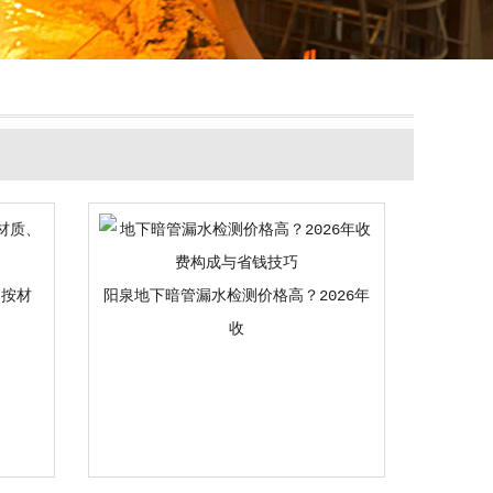
，按材
阳泉地下暗管漏水检测价格高？2026年
收