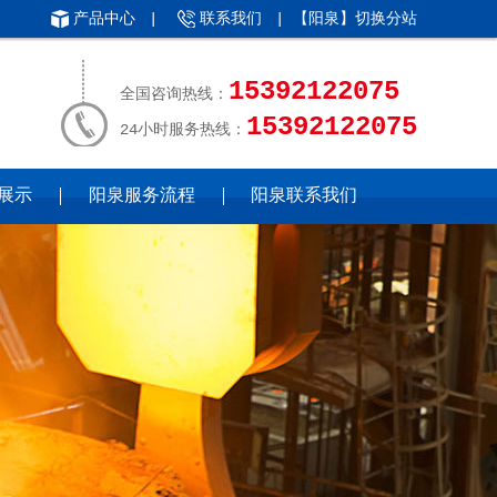
产品中心
|
联系我们
| 【阳泉】
切换分站
15392122075
全国咨询热线：
15392122075
24小时服务热线：
展示
阳泉服务流程
阳泉联系我们