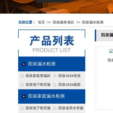
当前位置：
首页
>>
阳泉服务项目
>>
阳泉漏水检测
阳泉
阳
阳泉漏水检测
阳泉家庭查漏的
阳泉2026管道
实用小技巧
漏水维修价格表，按
阳泉地下暗管漏
阳泉2026最新
材质、漏点类型精准
水检测价格高？2026
上门漏水检测价格
阳泉家庭漏水检测
报价
年收费构成与省钱技
表，家庭/商用全品
阳泉地下暗管漏
阳泉老房水管漏
巧
类报价一览