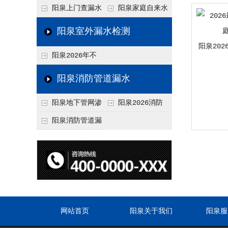
水检测技术与价格关
水检测与维修价格20
阳泉上门查漏水
阳泉家庭自来水
联2026，不同方法收
26，老旧管道改造方
vs 自行检测：2026
管漏水检测全攻略：
阳泉室外漏水检测
费差异
案参考
年成本与效果对比分
价格、方法、避坑要
阳泉20
阳泉2026年不
析
点2026
同城市上门查漏水价
阳泉消防管道漏水
格差异分析，地域报
阳泉地下管网渗
阳泉2026消防
价参考
漏检测
管道漏水检测与维修
阳泉消防管道漏
一体化服务价格，工
水检测价格揭秘202
程类项目报价
6，工程类检测收费
标准详解
网站首页
阳泉关于我们
阳泉服