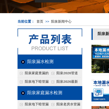
当前位置：
首页
>>
阳泉新闻中心
阳泉
阳泉漏水检测
阳泉家庭查漏的
阳泉2026管道
实用小技巧
漏水维修价格表，按
阳泉地下暗管漏
阳泉2026最新
材质、漏点类型精准
水检测价格高？2026
上门漏水检测价格
阳泉家庭漏水检测
报价
年收费构成与省钱技
表，家庭/商用全品
阳泉地下暗管漏
阳泉老房水管漏
巧
类报价一览