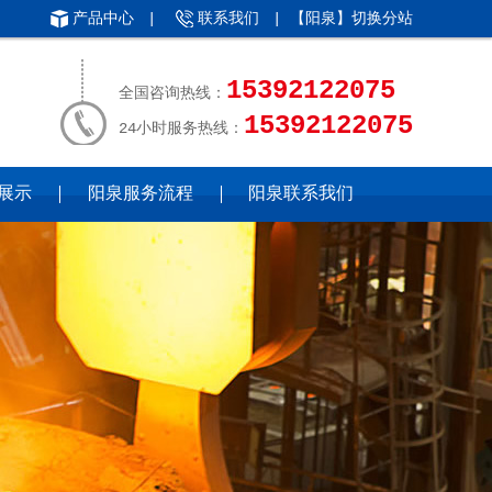
产品中心
|
联系我们
| 【阳泉】
切换分站
15392122075
全国咨询热线：
15392122075
24小时服务热线：
展示
阳泉服务流程
阳泉联系我们