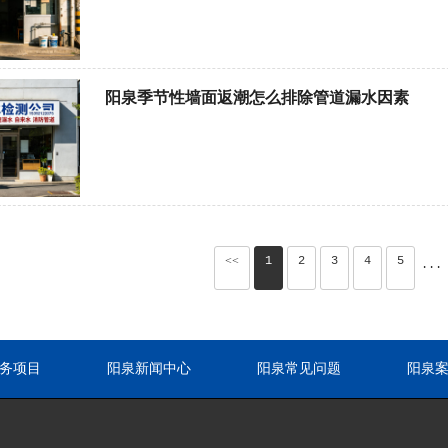
阳泉季节性墙面返潮怎么排除管道漏水因素
<<
1
2
3
4
5
···
务项目
阳泉新闻中心
阳泉常见问题
阳泉