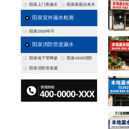
水检测技术与价格关
水检测与维修价格20
阳泉上门查漏水
阳泉家庭自来水
联2026，不同方法收
26，老旧管道改造方
vs 自行检测：2026
管漏水检测全攻略：
阳泉室外漏水检测
费差异
案参考
年成本与效果对比分
价格、方法、避坑要
阳泉2026年不
析
点2026
同城市上门查漏水价
阳泉消防管道漏水
格差异分析，地域报
阳泉地下管网渗
阳泉2026消防
价参考
漏检测
管道漏水检测与维修
阳泉消防管道漏
一体化服务价格，工
水检测价格揭秘202
程类项目报价
6，工程类检测收费
标准详解