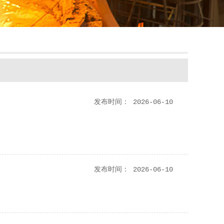
发布时间：
2026-06-10
发布时间：
2026-06-10