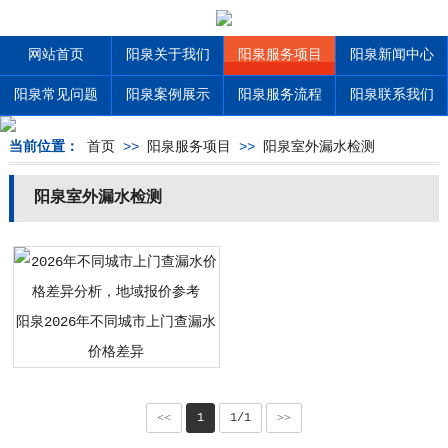
网站首页
阳泉关于我们
阳泉服务项目
阳泉新闻中心
阳泉常见问题
阳泉案例展示
阳泉服务流程
阳泉联系我们
当前位置：
首页
>>
阳泉服务项目
>>
阳泉室外漏水检测
阳泉室外漏水检测
阳泉2026年不同城市上门查漏水
价格差异
<<
1
1/1
>>